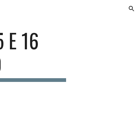
ion
5 E 16
O