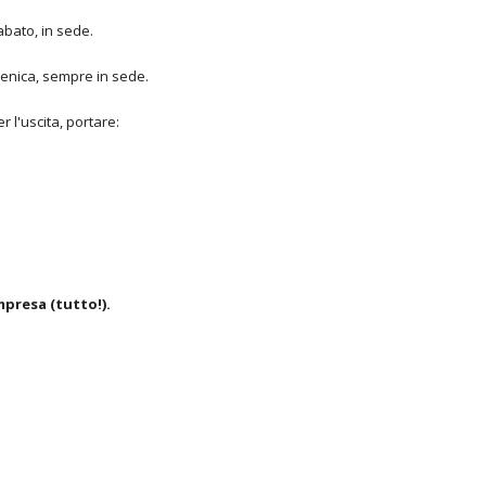
sabato, in sede.
menica, sempre in sede.
r l'uscita, portare:
mpresa (tutto!).