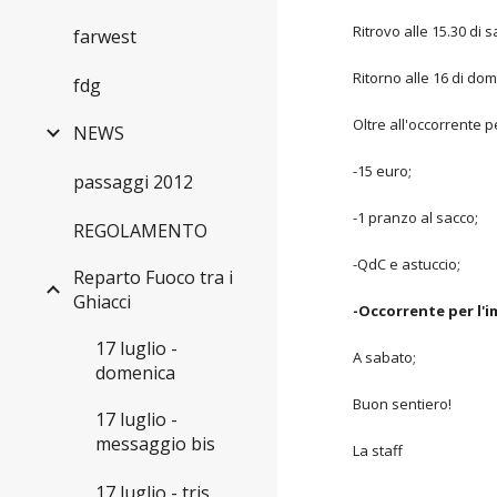
Ritrovo alle 15.30 di 
farwest
Ritorno alle 16 di do
fdg
Oltre all'occorrente pe
NEWS
-15 euro;
passaggi 2012
-1 pranzo al sacco;
REGOLAMENTO
-QdC e astuccio;
Reparto Fuoco tra i
Ghiacci
-Occorrente per l'i
17 luglio -
A sabato;
domenica
Buon sentiero!
17 luglio -
messaggio bis
La staff
17 luglio - tris