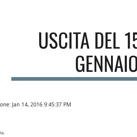
ip to main content
Skip to navigat
USCITA DEL 1
GENNAI
one: Jan 14, 2016 9:45:37 PM
la.