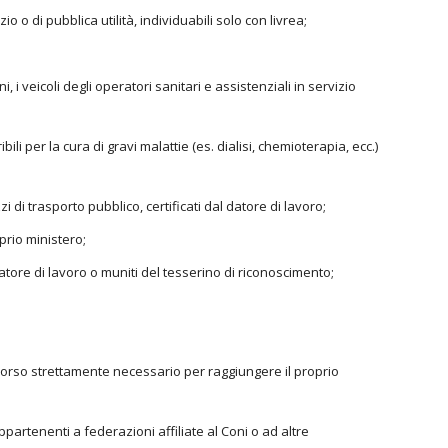
o o di pubblica utilità, individuabili solo con livrea;
i, i veicoli degli operatori sanitari e assistenziali in servizio
bili per la cura di gravi malattie (es. dialisi, chemioterapia, ecc.)
zi di trasporto pubblico, certificati dal datore di lavoro;
oprio ministero;
datore di lavoro o muniti del tesserino di riconoscimento;
rcorso strettamente necessario per raggiungere il proprio
 appartenenti a federazioni affiliate al Coni o ad altre