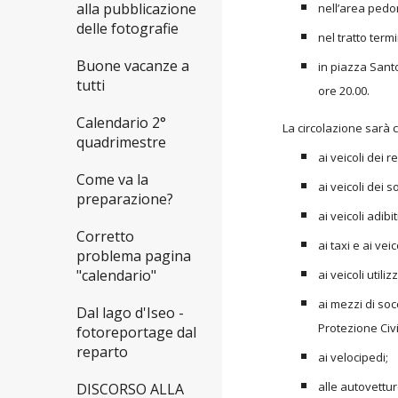
alla pubblicazione
nell’area pedon
delle fotografie
nel tratto term
Buone vacanze a
in piazza Santo
tutti
ore 20.00.
Calendario 2°
La circolazione sarà 
quadrimestre
ai veicoli dei 
Come va la
ai veicoli dei 
preparazione?
ai veicoli adibi
Corretto
ai taxi e ai ve
problema pagina
"calendario"
ai veicoli util
ai mezzi di soc
Dal lago d'Iseo -
Protezione Civi
fotoreportage dal
reparto
ai velocipedi;
alle autovettu
DISCORSO ALLA