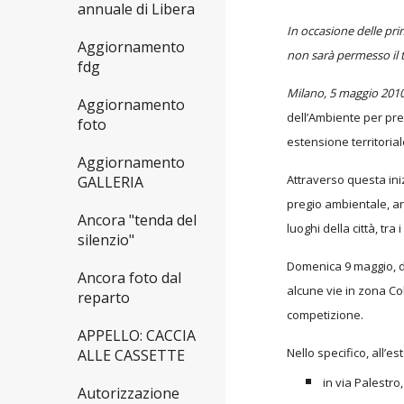
annuale di Libera
In occasione delle prim
Aggiornamento
non sarà permesso il 
fdg
Milano, 5 maggio 201
Aggiornamento
dell’Ambiente per pre
foto
estensione territorial
Aggiornamento
Attraverso questa ini
GALLERIA
pregio ambientale, art
Ancora "tenda del
luoghi della città, tra 
silenzio"
Domenica 9 maggio, dal
Ancora foto dal
alcune vie in zona Co
reparto
competizione.
APPELLO: CACCIA
Nello specifico, all’es
ALLE CASSETTE
in via Palestro
Autorizzazione