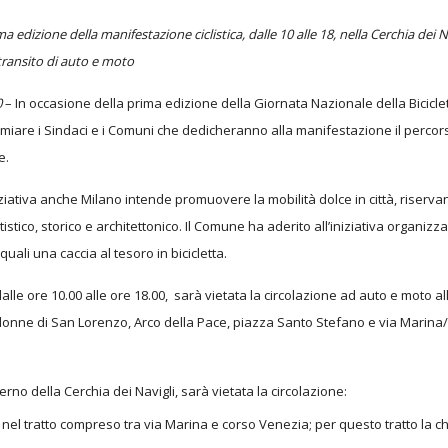
a edizione della manifestazione ciclistica, dalle 10 alle 18, nella Cerchia dei N
transito di auto e moto
0
– In occasione della prima edizione della Giornata Nazionale della Biciclet
miare i Sindaci e i Comuni che dedicheranno alla manifestazione il percorso 
e.
ziativa anche Milano intende promuovere la mobilità dolce in città, riservan
istico, storico e architettonico. Il Comune ha aderito all’iniziativa organi
i quali una caccia al tesoro in bicicletta.
le ore 10.00 alle ore 18.00, sarà vietata la circolazione ad auto e moto all
lonne di San Lorenzo, Arco della Pace, piazza Santo Stefano e via Marina/via
terno della Cerchia dei Navigli, sarà vietata la circolazione:
, nel tratto compreso tra via Marina e corso Venezia; per questo tratto la c