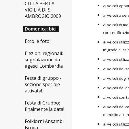
CITTÀ PER LA
ai veicoli appa
VIGILIA DI S.
ai veicoli a se
AMBROGIO 2009
ai veicoli di me
Domenica: bici!
con certificazi
Ecco le foto
ai veicoli utili
in grado di esi
Elezioni regionali:
segnalazione da
ai veicoli util
agesci Lombardia
ai veicoli dei 
Festa di gruppo -
ai veicoli degl
sezione speciale
ai veicoli dei 
attivata!
ai veicoli con 
Festa di Gruppo:
ai veicoli dei 
finalmente la data!
domicilio al ter
Folklorni Ansambl
ai veicoli utili
Broda