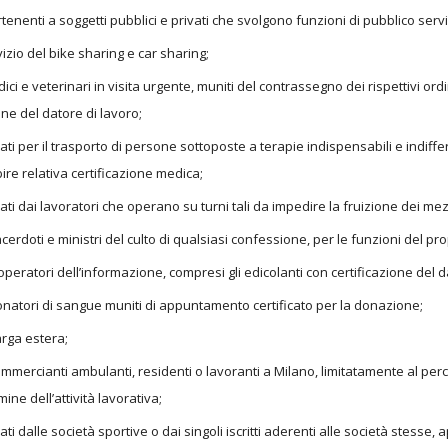
rtenenti a soggetti pubblici e privati che svolgono funzioni di pubblico servizi
rvizio del bike sharing e car sharing;
dici e veterinari in visita urgente, muniti del contrassegno dei rispettivi ordin
one del datore di lavoro;
zzati per il trasporto di persone sottoposte a terapie indispensabili e indifferi
bire relativa certificazione medica;
izzati dai lavoratori che operano su turni tali da impedire la fruizione dei mez
sacerdoti e ministri del culto di qualsiasi confessione, per le funzioni del pr
i operatori dell’informazione, compresi gli edicolanti con certificazione del 
donatori di sangue muniti di appuntamento certificato per la donazione;
targa estera;
commercianti ambulanti, residenti o lavoranti a Milano, limitatamente al pe
mine dell’attività lavorativa;
zzati dalle società sportive o dai singoli iscritti aderenti alle società stesse,