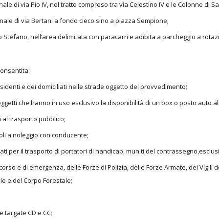
ale di via Pio IV, nel tratto compreso tra via Celestino IV e le Colonne di 
inale di via Bertani a fondo cieco sino a piazza Sempione;
 Stefano, nell’area delimitata con paracarri e adibita a parcheggio a rotaz
consentita:
residenti e dei domiciliati nelle strade oggetto del provvedimento;
soggetti che hanno in uso esclusivo la disponibilità di un box o posto auto a
ti al trasporto pubblico;
icoli a noleggio con conducente;
izzati per il trasporto di portatori di handicap, muniti del contrassegno,esc
corso e di emergenza, delle Forze di Polizia, delle Forze Armate, dei Vigili de
le e del Corpo Forestale;
re targate CD e CC;