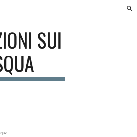
ion
IONI SUI
SQUA
asqua