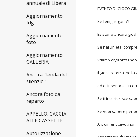
annuale di Libera
EVENTO DI GIOCO GR
Aggiornamento
Se fem, giugum?!!
fdg
Esistono ancora gioch
Aggiornamento
foto
Se hai un'eta' compre
Aggiornamento
Stiamo organizzando un
GALLERIA
Il gioco si terra' ne
Ancora "tenda del
silenzio"
ed e' inserito all'in
Ancora foto dal
Se ti incuriosisce sap
reparto
Se vuoi sapere per be
APPELLO: CACCIA
ALLE CASSETTE
Ah, dimenticavo, non c
Autorizzazione