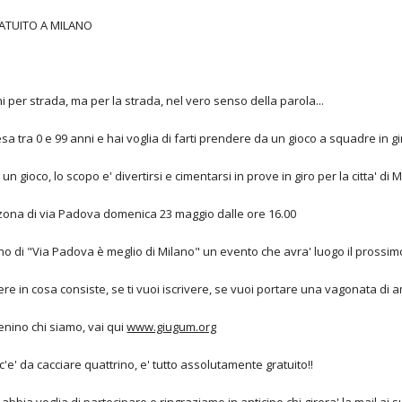
ATUITO A MILANO
i per strada, ma per la strada, nel vero senso della parola...
sa tra 0 e 99 anni e hai voglia di farti prendere da un gioco a squadre in g
 gioco, lo scopo e' divertirsi e cimentarsi in prove in giro per la citta' di M
lla zona di via Padova domenica 23 maggio dalle ore 16.00
terno di "Via Padova è meglio di Milano" un evento che avra' luogo il prossi
ere in cosa consiste, se ti vuoi iscrivere, se vuoi portare una vagonata di ami
nino chi siamo, vai qui
www.giugum.org
'e' da cacciare quattrino, e' tutto assolutamente gratuito!!