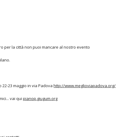
iro per la città non puoi mancare al nostro evento
ilano.
mo 22-23 maggio in via Padova
http://www.meglioviapadova.org/
ci... vai qui
pianop.giugum.org