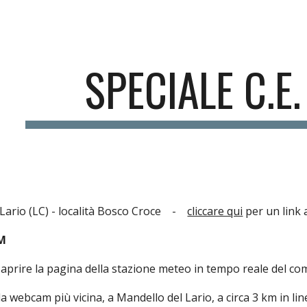
ip to main content
Skip to navigat
SPECIALE C.E
Lario (LC) - località Bosco Croce -
cliccare qui
per un link 
M
 aprire la pagina della stazione meteo in tempo reale del co
la webcam più vicina, a Mandello del Lario, a circa 3 km in li