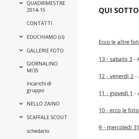
QUADRIMESTRE
QUI SOTTO 
2014-15
CONTATTI
EDUCHIAMO (ci)
Ecco le altre foto
GALLERIE FOTO
13 - sabato 3
- 
GIORNALINO
MI35
12 - venerdì 2
- 
incarichi di
gruppo
11 - giovedì 1
- 
NELLO ZAINO
10 - ecco le fo
SCAFFALE SCOUT
9 - mercoledì 3
schedario