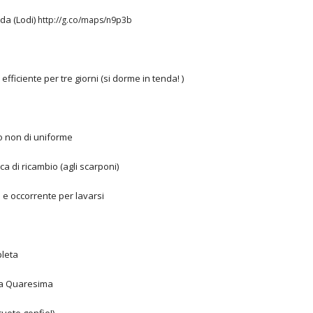
dda (Lodi)
http://g.co/maps/n9p3b
efficiente per tre giorni (si dorme in tenda! )
o non di uniforme
a di ricambio (agli scarponi)
e occorrente per lavarsi
pleta
ella Quaresima