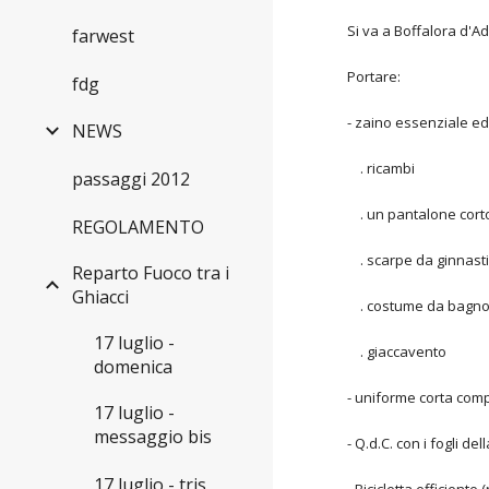
Si va a Boffalora d'A
farwest
Portare:
fdg
- zaino essenziale ed 
NEWS
. ricambi
passaggi 2012
. un pantalone cort
REGOLAMENTO
. scarpe da ginnastic
Reparto Fuoco tra i
Ghiacci
. costume da bagno 
17 luglio -
. giaccavento
domenica
- uniforme corta com
17 luglio -
messaggio bis
- Q.d.C. con i fogli d
17 luglio - tris