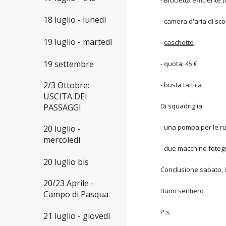
- Bicicletta efficiente 
18 luglio - lunedì
- camera d'aria di sco
19 luglio - martedì
-
caschetto
19 settembre
- quota: 45 €
2/3 Ottobre:
- busta tattica
USCITA DEI
Di squadriglia:
PASSAGGI
- una pompa per le r
20 luglio -
mercoledì
- due macchine fotogra
20 luglio bis
Conclusione sabato, i
20/23 Aprile -
Buon sentiero
Campo di Pasqua
P.s.
21 luglio - giovedì