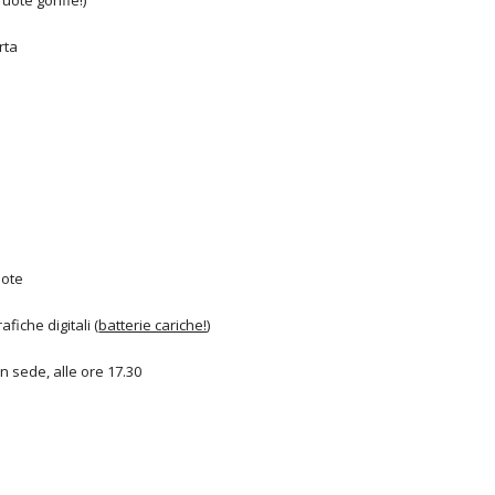
(ruote gonfie!)
rta
uote
fiche digitali (
batterie cariche!
)
n sede, alle ore 17.30