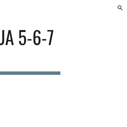
ion
A 5-6-7