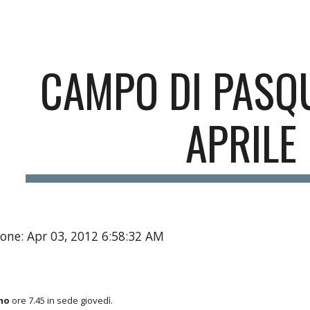
ip to main content
Skip to navigat
CAMPO DI PASQU
APRILE
one: Apr 03, 2012 6:58:32 AM
mo
ore 7.45 in sede giovedì.