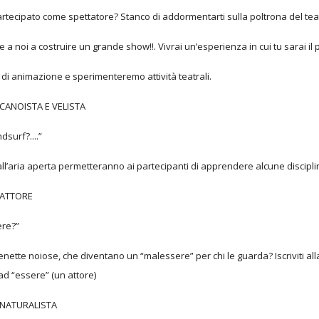
artecipato come spettatore? Stanco di addormentarti sulla poltrona del tea
 a noi a costruire un grande show!!. Vivrai un’esperienza in cui tu sarai il
di animazione e sperimenteremo attività teatrali.
I CANOISTA E VELISTA
dsurf?....”
all’aria aperta permetteranno ai partecipanti di apprendere alcune discipli
I ATTORE
ere?”
enette noiose, che diventano un “malessere” per chi le guarda? Iscriviti all
ad “essere” (un attore)
I NATURALISTA