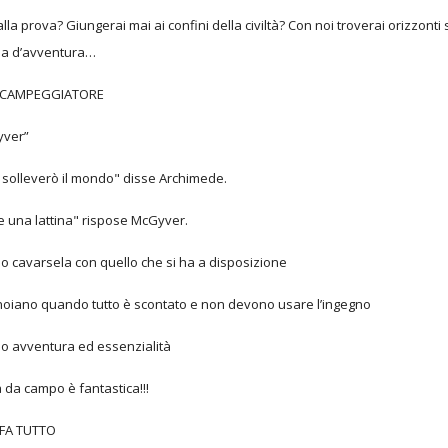
 alla prova? Giungerai mai ai confini della civiltà? Con noi troverai orizzon
lia d’avventura…
DI CAMPEGGIATORE
yver”
 solleverò il mondo" disse Archimede.
e una lattina" rispose McGyver.
o cavarsela con quello che si ha a disposizione
nnoiano quando tutto è scontato e non devono usare l’ingegno
o avventura ed essenzialità
a da campo è fantastica!!!
I FA TUTTO