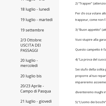
2) “Trapper” (attenzi
18 luglio - lunedì
Per chi osa volare al
19 luglio - martedì
trappeur, come non l
19 settembre
3) “Buon appetito” (a
2/3 Ottobre:
Vuoi stupire alla gara
USCITA DEI
Questo campetto è fa
PASSAGGI
4) “La prova del cuoc
20 luglio -
mercoledì
Sei stufo della solit
20 luglio bis
proporre al tuo repart
impareremo assieme nu
20/23 Aprile -
Campo di Pasqua
diventeremo maghi in
21 luglio - giovedì
5) “L’uomo dei boschi