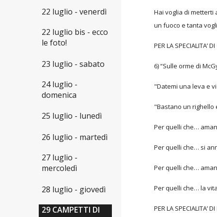
22 luglio - venerdì
Hai voglia di metterti
un fuoco e tanta vog
22 luglio bis - ecco
le foto!
PER LA SPECIALITA’ 
23 luglio - sabato
6) “Sulle orme di McG
24 luglio -
"Datemi una leva e vi
domenica
"Bastano un righello 
25 luglio - lunedì
Per quelli che… aman
26 luglio - martedì
Per quelli che… si a
27 luglio -
mercoledì
Per quelli che… aman
Per quelli che… la vit
28 luglio - giovedì
PER LA SPECIALITA’ D
29 CAMPETTI DI