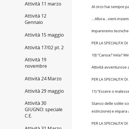
Attività 11 marzo
Al circo hai sempre p
Attività 12
…Allora…vieni insieme
Gennaio
Impareremo tecniche 
Attività 15 maggio
PER LA SPECIALITA’ D
Attività 17/02 pt. 2
10) “Canoa? Vela? Win
Attività 19
novembre
Attività avventurose 
Attività 24 Marzo
PER LA SPECIALITA’ D
Attività 29 maggio
11) “Essere o maless
Attività 30
Stanco delle solite sc
GIUGNO: speciale
estinzione) e impara 
C.E.
PER LA SPECIALITA’ D
Attività 31 Marzo