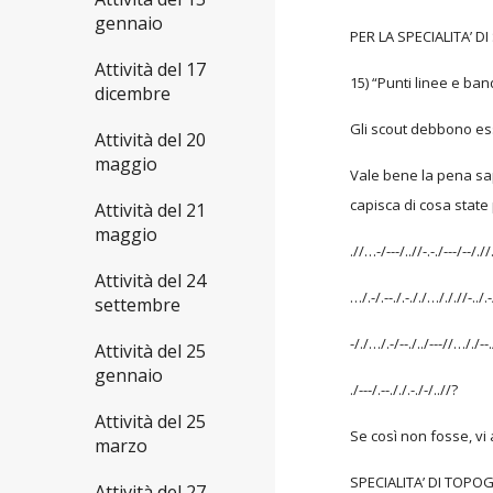
gennaio
PER LA SPECIALITA’ 
Attività del 17
15) “Punti linee e ban
dicembre
Gli scout debbono esse
Attività del 20
maggio
Vale bene la pena sap
capisca di cosa state 
Attività del 21
maggio
.//…-/---/..//-.-./---/--/./
Attività del 24
…/.-/.--./.-././…/././/-../.-/
settembre
-/./…/.-/--./../---//…/./--.
Attività del 25
gennaio
./---/.--././.-./-/..//?
Attività del 25
Se così non fosse, vi
marzo
SPECIALITA’ DI TOPO
Attività del 27