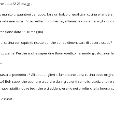
one data 22-23 maggio)
to munito di guantoni da fuoco, fare un balzo di qualità in cucina e lanciar
’avete mai vista….Vi aspettiamo numerosi, affamati e con tanta voglia di 
ttenzione data 15-16 maggio)
 di cucina con squisite ricette etniche senza dimenticarti di essere scout ?
tto per te! Perché anche saper dire Buon Apettito nel modo giusto…non ha
o”
a pasta al pomodoro? Gli squadriglieri si lamentano della cucina poco orig
o? Beh sappi che cucinare a partire da ingredienti semplici, tradizionali e s
ovi piatti, nuove tecniche e ci addentreremo nei prodigi che la buona cuc
 cucina!
”