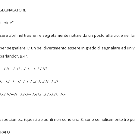
DI SEGNALATORE
dierine”
re abili nel trasferire segretamente notizie da un posto all’altro, e nel fars
er segnalare. E’ un bel divertimento essere in grado di segnalare ad un vo
parlando”. B.-P.
/…-/.//.-../.-//-.-./.-/…-/.-/-/.//?
…-/./.-./---//--/.-/-./-../.-/.-././/..-/-.//-
/.-././-/---//…/./-./--../.-//./…/./.-././/…/-.-
 aspettiamo… (questi tre punti non sono una S; sono semplicemente tre punt
GRAFO