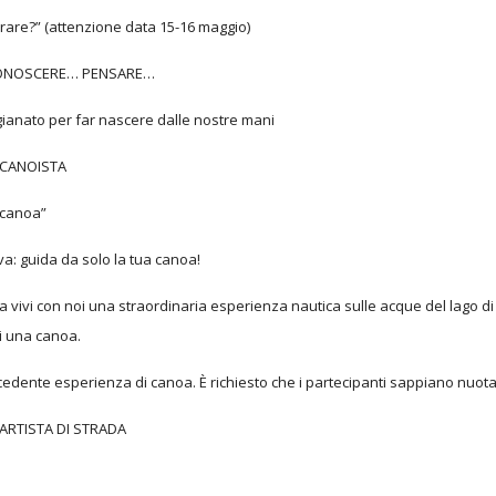
rare?” (attenzione data 15-16 maggio)
CONOSCERE… PENSARE…
igianato per far nascere dalle nostre mani
I CANOISTA
a canoa”
va: guida da solo la tua canoa!
llora vivi con noi una straordinaria esperienza nautica sulle acque del lago
i una canoa.
edente esperienza di canoa. È richiesto che i partecipanti sappiano nuot
I ARTISTA DI STRADA