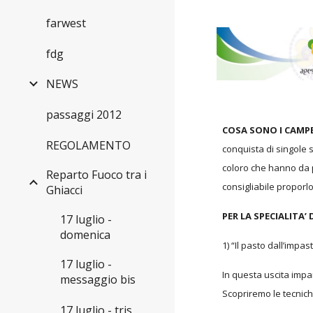
farwest
fdg
NEWS
passaggi 2012
COSA SONO I CAMPE
REGOLAMENTO
conquista di singole 
coloro che hanno da p
Reparto Fuoco tra i
consigliabile proporlo
Ghiacci
PER LA SPECIALITA’
17 luglio -
domenica
1) “Il pasto dall’impas
17 luglio -
In questa uscita impa
messaggio bis
Scopriremo le tecnich
17 luglio - tris