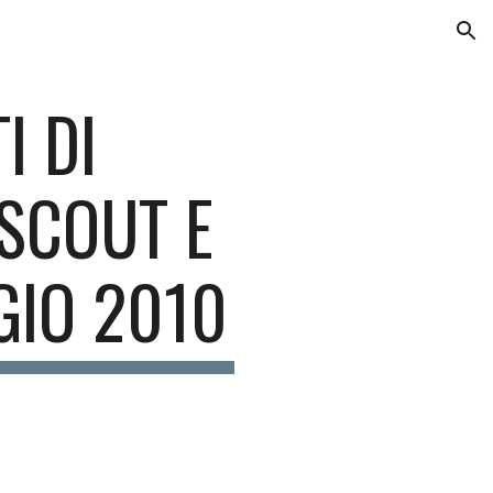
ion
I DI
 SCOUT E
GIO 2010