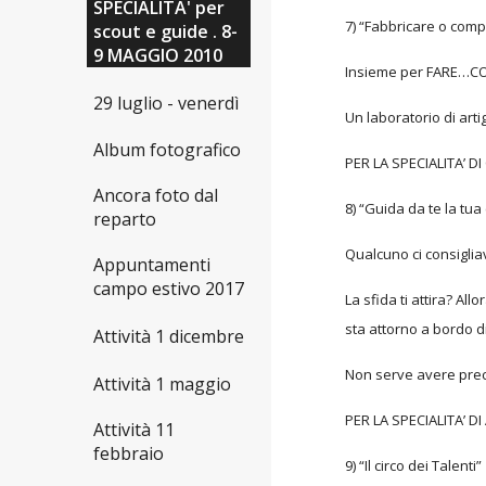
SPECIALITA' per
7) “Fabbricare o comp
scout e guide . 8-
9 MAGGIO 2010
Insieme per FARE…
29 luglio - venerdì
Un laboratorio di art
Album fotografico
PER LA SPECIALITA’ D
Ancora foto dal
8) “Guida da te la tu
reparto
Qualcuno ci consiglia
Appuntamenti
campo estivo 2017
La sfida ti attira? A
sta attorno a bordo d
Attività 1 dicembre
Non serve avere prec
Attività 1 maggio
PER LA SPECIALITA’ D
Attività 11
febbraio
9) “Il circo dei Talenti”