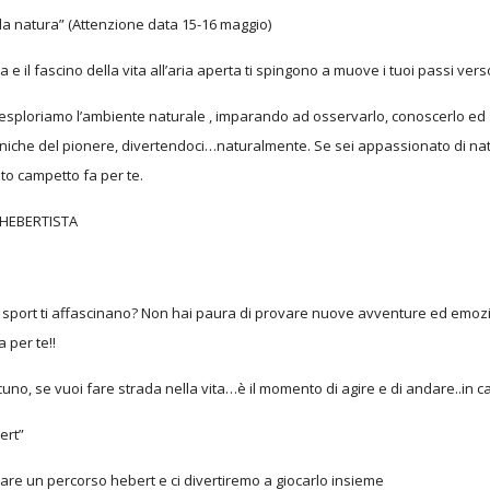
la natura” (Attenzione data 15-16 maggio)
ra e il fascino della vita all’aria aperta ti spingono a muove i tuoi passi vers
 esploriamo l’ambiente naturale , imparando ad osservarlo, conoscerlo ed 
iche del pionere, divertendoci…naturalmente. Se sei appassionato di natur
to campetto fa per te.
I HEBERTISTA
e sport ti affascinano? Non hai paura di provare nuove avventure ed emozioni
 per te!!
uno, se vuoi fare strada nella vita…è il momento di agire e di andare..in 
ert”
re un percorso hebert e ci divertiremo a giocarlo insieme