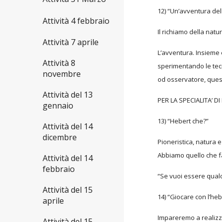
12) “Un’avventura del
Attività 4 febbraio
Il richiamo della natu
Attività 7 aprile
L’avventura. Insieme
Attività 8
sperimentando le tecn
novembre
od osservatore, ques
Attività del 13
PER LA SPECIALITA’ D
gennaio
13) “Hebert che?”
Attività del 14
dicembre
Pioneristica, natura 
Abbiamo quello che fa
Attività del 14
febbraio
“Se vuoi essere qualc
Attività del 15
14) “Giocare con l’heb
aprile
Impareremo a realizza
Attività del 15