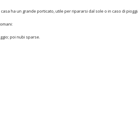
la casa ha un grande porticato, utile per ripararsi dal sole o in caso di piogg
domani:
ggio; poi nubi sparse.