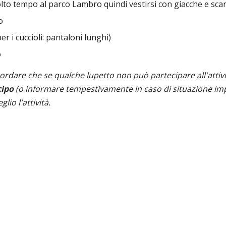
o tempo al parco Lambro quindi vestirsi con giacche e scarpe
o
r i cuccioli: pantaloni lunghi)
o
icordare che se qualche lupetto non può partecipare all'atti
cipo
(o informare tempestivamente in caso di situazione imp
lio l'attività.