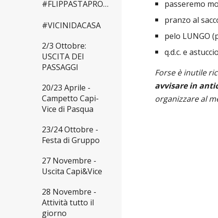
#FLIPPASTAPROMESSA
passeremo molt
pranzo al sacc
#VICINIDACASA
pelo LUNGO (pe
2/3 Ottobre:
q.d.c. e astucci
USCITA DEI
PASSAGGI
Forse è inutile r
avvisare in anti
20/23 Aprile -
Campetto Capi-
organizzare al meg
Vice di Pasqua
23/24 Ottobre -
Festa di Gruppo
27 Novembre -
Uscita Capi&Vice
28 Novembre -
Attività tutto il
giorno