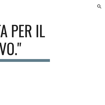
ion
A PER IL
VO."