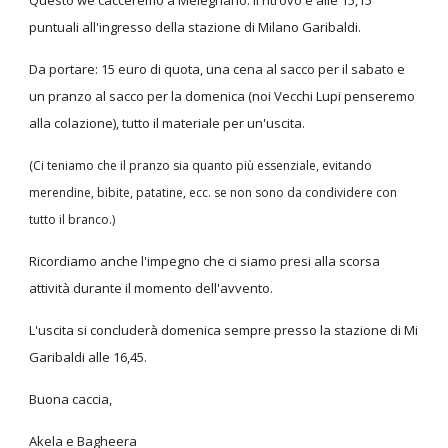
Questo we cacceremo a Melegnano. Il ritrovo è alle 15,15
puntuali all'ingresso della stazione di Milano Garibaldi.
Da portare: 15 euro di quota, una cena al sacco per il sabato e
un pranzo al sacco per la domenica (noi Vecchi Lupi penseremo
alla colazione), tutto il materiale per un'uscita.
(Ci teniamo che il pranzo sia quanto più essenziale, evitando
merendine, bibite, patatine, ecc. se non sono da condividere con
tutto il branco.)
Ricordiamo anche l'impegno che ci siamo presi alla scorsa
attività durante il momento dell'avvento.
L'uscita si concluderà domenica sempre presso la stazione di Mi
Garibaldi alle 16,45.
Buona caccia,
Akela e Bagheera