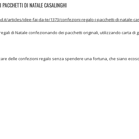
I PACCHETTI DI NATALE CASALINGHI
.it/articles/idee-fai-da-te/1373/confezioni-regalo-i-pacchetti-di-natale-ca
egali di Natale confezionando dei pacchetti originali, utilizzando carta di g
zare delle confezioni regalo senza spendere una fortuna, che siano ecoso