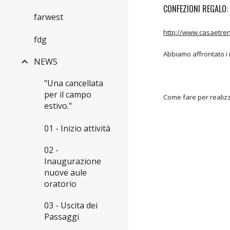
CONFEZIONI REGALO: 
farwest
http://www.casaetrend
fdg
Abbiamo affrontato i r
NEWS
"Una cancellata
per il campo
Come fare per realiz
estivo."
01 - Inizio attività
02 -
Inaugurazione
nuove aule
oratorio
03 - Uscita dei
Passaggi