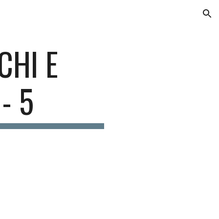
ion
CHI E
- 5