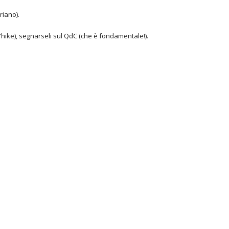
riano).
ll'hike), segnarseli sul QdC (che è fondamentale!).