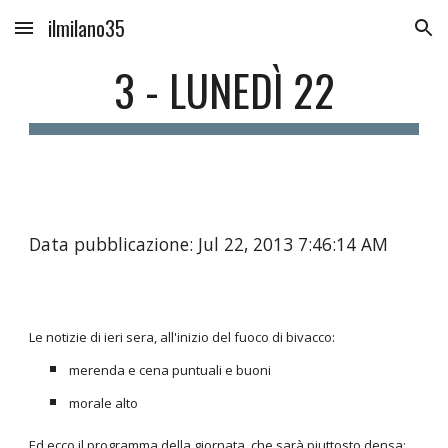
ilmilano35
Skip to main content
Skip to navigation
3 - LUNEDÌ 22
Data pubblicazione: Jul 22, 2013 7:46:14 AM
Le notizie di ieri sera, all'inizio del fuoco di bivacco:
merenda e cena puntuali e buoni
morale alto
Ed ecco il programma della giornata, che sarà piuttosto densa: