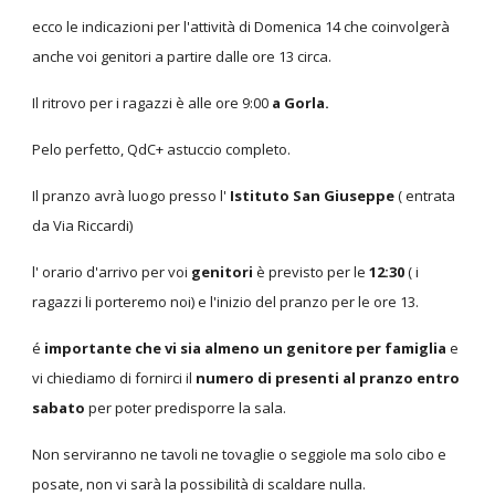
ecco le indicazioni per l'attività di Domenica 14 che coinvolgerà
anche voi genitori a partire dalle ore 13 circa.
Il ritrovo per i ragazzi è alle ore 9:00
a Gorla.
Pelo perfetto, QdC+ astuccio completo.
Il pranzo avrà luogo presso l'
Istituto San Giuseppe
( entrata
da Via Riccardi)
l' orario d'arrivo per voi
genitori
è previsto per le
12:30
( i
ragazzi li porteremo noi) e l'inizio del pranzo per le ore 13.
é
importante che vi sia almeno un genitore per famiglia
e
vi chiediamo di fornirci il
numero di presenti al pranzo entro
sabato
per poter predisporre la sala.
Non serviranno ne tavoli ne tovaglie o seggiole ma solo cibo e
posate, non vi sarà la possibilità di scaldare nulla.