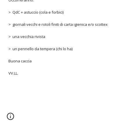
Occorreranno:
> QdC + astuccio (cola e forbici)
> giornali vecchi e rotoli finiti di carta igienica e/o scottex
> una vecchia rivista
> un pennello da tempera (chi lo ha)
Buona caccia
VV.LL.