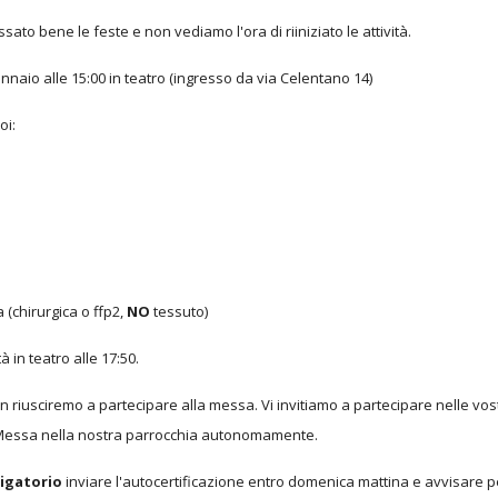
ato bene le feste e non vediamo l'ora di riiniziato le attività.
 gennaio alle 15:00 in teatro (ingresso da via Celentano 14)
oi:
 (chirurgica o ffp2,
NO
tessuto)
à in teatro alle 17:50.
on riusciremo a partecipare alla messa. Vi invitiamo a partecipare nelle vos
a Messa nella nostra parrocchia autonomamente.
igatorio
inviare l'autocertificazione entro domenica mattina e avvisare p