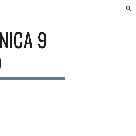
ion
NICA 9
O