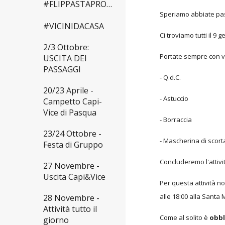
#FLIPPASTAPROMESSA
Speriamo abbiate pass
#VICINIDACASA
Ci troviamo tutti il 9
2/3 Ottobre:
Portate sempre con v
USCITA DEI
PASSAGGI
- Q.d.C.
20/23 Aprile -
- Astuccio
Campetto Capi-
Vice di Pasqua
- Borraccia
23/24 Ottobre -
- Mascherina di scorta
Festa di Gruppo
Concluderemo l'attivit
27 Novembre -
Uscita Capi&Vice
Per questa attività n
alle 18:00 alla Sant
28 Novembre -
Attività tutto il
Come al solito è
obbl
giorno