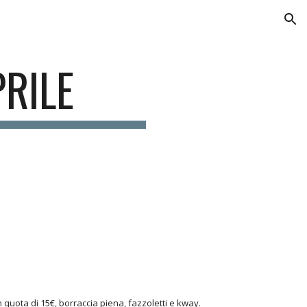
ion
PRILE
 quota di 15€, borraccia piena, fazzoletti e kway.