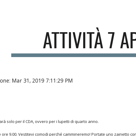
ip to main content
Skip to navigat
ATTIVITÀ 7 A
one: Mar 31, 2019 7:11:29 PM
arà solo per il CDA, ovvero per i lupetti di quarto anno.
alle ore 9.00. Vestitevi comodi perché cammineremo! Portate uno zainetto con