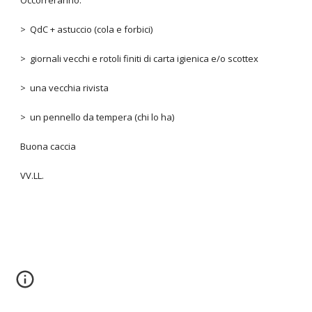
Occorreranno:
> QdC + astuccio (cola e forbici)
> giornali vecchi e rotoli finiti di carta igienica e/o scottex
> una vecchia rivista
> un pennello da tempera (chi lo ha)
Buona caccia
VV.LL.