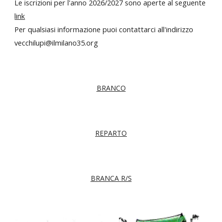
Le
iscrizioni per l'anno 202
6
/202
7 sono aperte al seguente
link
Per qualsiasi informazione puoi contattarci all'indirizzo
vecchilupi@ilmilano35.org
BRANCO
REPARTO
BRANCA R/S